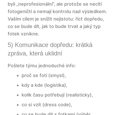
byli „neprofesionální“, ale protože se necítí
fotogeničtí a nemají kontrolu nad výsledkem.
Vaším cílem je snížit nejistotu: říct dopředu,
co se bude dít, jak to bude trvat a jaký typ
fotek vznikne.
5) Komunikace dopředu: krátká
zpráva, která uklidní
Pošlete týmu jednoduché info:
proč se fotí (smysl),
kdy a kde (logistika),
kolik času potřebují (realisticky),
co si vzít (dress code),
co se bude dít s fotkami (výběr,