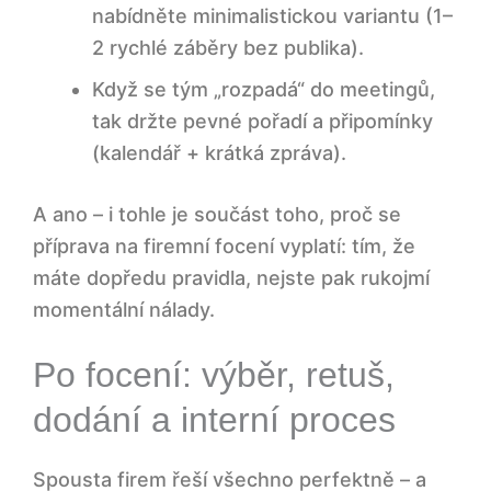
Den focení: jak udržet kvalitu, když se to
nabídněte minimalistickou variantu (1–
hýbe
2 rychlé záběry bez publika).
11) Úvodní dvě minuty pro celý tým
Když se tým „rozpadá“ do meetingů,
tak držte pevné pořadí a připomínky
12) Co dělat, když někdo nestíhá nebo je
(kalendář + krátká zpráva).
„proti“
A ano – i tohle je součást toho, proč se
Po focení: výběr, retuš, dodání a interní
příprava na firemní focení vyplatí: tím, že
proces
máte dopředu pravidla, nejste pak rukojmí
momentální nálady.
13) Kdo vybírá a jak rychle
Po focení: výběr, retuš,
14) Retuš: co je ještě přirozené a co už
dodání a interní proces
je „maska“
MINI CHECKLIST pro portrétní firemní
Spousta firem řeší všechno perfektně – a