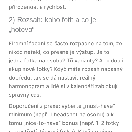
přirozenost a rychlost.
2) Rozsah: koho fotit a co je
„hotovo“
Firemní focení se často rozpadne na tom, že
nikdo neřekl, co přesně je výstup. Je to
jedna fotka na osobu? Tři varianty? A budou i
skupinové fotky? Když máte rozsah napsaný
dopředu, tak se dá nastavit reálný
harmonogram a lidé si v kalendáři zablokují
správný čas.
Doporučení z praxe: vyberte „must-have“
minimum (např. 1 headshot na osobu) a k
tomu „nice-to-have“ bonus (např. 1–2 fotky
v prostředí, týmová fotka). Když se něco