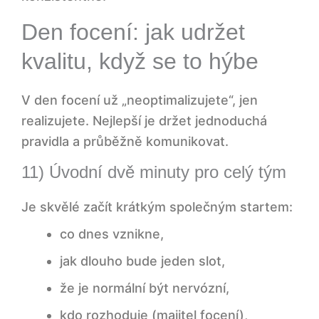
Den focení: jak udržet
4) Brief pro fotografa: co poslat, aby to
nebylo na „pocit“
kvalitu, když se to hýbe
Nastavíme postup, termín a jednoduchý
V den focení už „neoptimalizujete“, jen
brief
realizujete. Nejlepší je držet jednoduchá
pravidla a průběžně komunikovat.
Lidé: jak připravit tým, aby se necítil „na
pranýři“
11) Úvodní dvě minuty pro celý tým
5) Komunikace dopředu: krátká zpráva,
Je skvělé začít krátkým společným startem:
která uklidní
co dnes vznikne,
6) Dress code a styling: méně pravidel,
jak dlouho bude jeden slot,
ale jasných
že je normální být nervózní,
7) Mikropříprava před objektivem: 3
kdo rozhoduje (majitel focení),