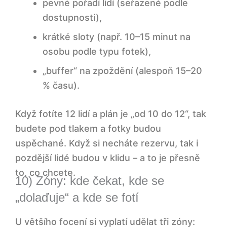
pevné pořadí lidí (seřazené podle
dostupnosti),
krátké sloty (např. 10–15 minut na
osobu podle typu fotek),
„buffer“ na zpoždění (alespoň 15–20
% času).
Když fotíte 12 lidí a plán je „od 10 do 12“, tak
budete pod tlakem a fotky budou
uspěchané. Když si necháte rezervu, tak i
pozdější lidé budou v klidu – a to je přesně
to, co chcete.
10) Zóny: kde čekat, kde se
„dolaďuje“ a kde se fotí
U většího focení si vyplatí udělat tři zóny: