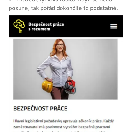
posune, tak pořád dokončíte to podstatné.