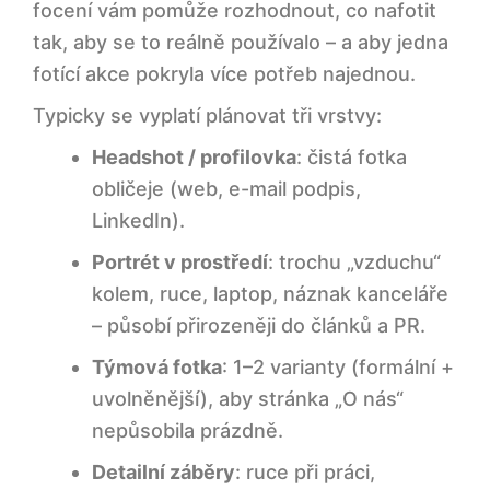
focení vám pomůže rozhodnout, co nafotit
tak, aby se to reálně používalo – a aby jedna
fotící akce pokryla více potřeb najednou.
Typicky se vyplatí plánovat tři vrstvy:
Headshot / profilovka
: čistá fotka
obličeje (web, e-mail podpis,
LinkedIn).
Portrét v prostředí
: trochu „vzduchu“
kolem, ruce, laptop, náznak kanceláře
– působí přirozeněji do článků a PR.
Týmová fotka
: 1–2 varianty (formální +
uvolněnější), aby stránka „O nás“
nepůsobila prázdně.
Detailní záběry
: ruce při práci,