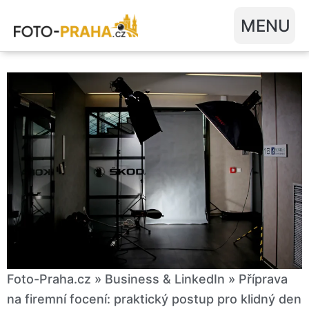
Přeskočit
na
obsah
PRŮVODCE FOCENÍM V PRAZE
Foto-Praha.cz
»
Business & LinkedIn
»
Příprava
na firemní focení: praktický postup pro klidný den