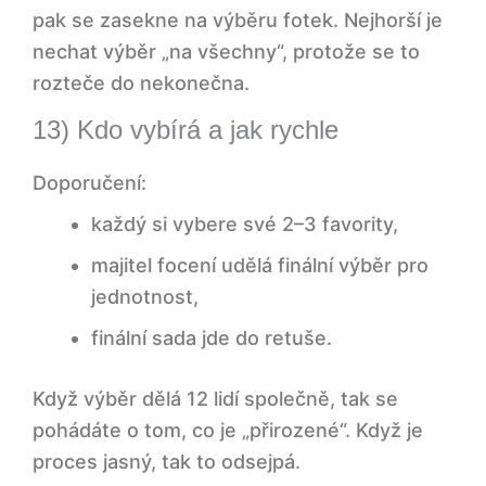
focení (8–12):
pak se zasekne na výběru fotek. Nejhorší je
nechat výběr „na všechny“, protože se to
Shrnutí a doporučení na závěr
rozteče do nekonečna.
13) Kdo vybírá a jak rychle
FAQ: Jak se připravit, nebo team na
firemní focení.
Doporučení:
Jak dlouho počítat na jednu osobu?
každý si vybere své 2–3 favority,
majitel focení udělá finální výběr pro
Co je nejlepší poslat fotografovi
jednotnost,
dopředu?
finální sada jde do retuše.
Má smysl dress code, když nechceme
uniformu?
Když výběr dělá 12 lidí společně, tak se
pohádáte o tom, co je „přirozené“. Když je
Co když se někdo nechce fotit?
proces jasný, tak to odsejpá.