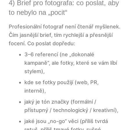
4) Brief pro fotografa: co poslat, aby
to nebylo na „pocit“
Profesionální fotograf není čtenář myšlenek.
Čím jasnější brief, tím rychlejší a přesnější
focení. Co poslat dopředu:
3–6 referencí (ne „dokonalé
kampaně“, ale fotky, které se vám líbí
stylem),
kde se fotky použijí (web, PR,
interně),
jaký je tón značky (formální /
přístupný / technologický / kreativní),
jaké jsou „no-go“ věci (příliš tvrdá
retuš, příliš tmavé fotky, rušné