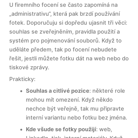
U firemního focení se často zapomíná na
„administrativu“, která pak brzdí používání
fotek. Doporučuju si dopředu ujasnit tři věci:
souhlas se zveřejněním, pravidla použití a
systém pro pojmenování souborů. Když to
uděláte předem, tak po focení nebudete
řešit, jestli můžete fotku dát na web nebo do
tiskové zprávy.
Prakticky:
Souhlas a citlivé pozice
: některé role
mohou mít omezení. Když někdo
nechce být veřejně, tak mu připravte
RYCHLÁ NAVIGACE
interní variantu nebo fotku bez jména.
Obsah stránky
Kde všude se fotky použijí
: web,