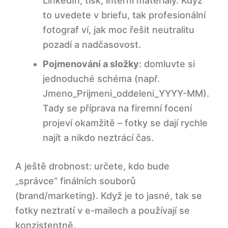
LinkedIn, tisk, interní materiály. Když
to uvedete v briefu, tak profesionální
Co si ujasnit ještě dřív, než oslovíte
fotografa
fotograf ví, jak moc řešit neutralitu
pozadí a nadčasovost.
1) Účel fotek: kde budou žít a kdo je
Pojmenování a složky
: domluvte si
bude používat
jednoduché schéma (např.
Jmeno_Prijmeni_oddeleni_YYYY-MM).
2) Rozsah: koho fotit a co je „hotovo“
Tady se příprava na firemní focení
projeví okamžitě – fotky se dají rychle
Jaké typy fotek firmám nejčastěji chybí (a
najít a nikdo neztrácí čas.
proč je řešit najednou)
A ještě drobnost: určete, kdo bude
příprava na firemní focení jako mini-
projekt: role, brief, pravidla
„správce“ finálních souborů
(brand/marketing). Když je to jasné, tak se
3) Majitel focení: kdo rozhoduje a kdo
fotky neztratí v e-mailech a používají se
komunikuje
konzistentně.