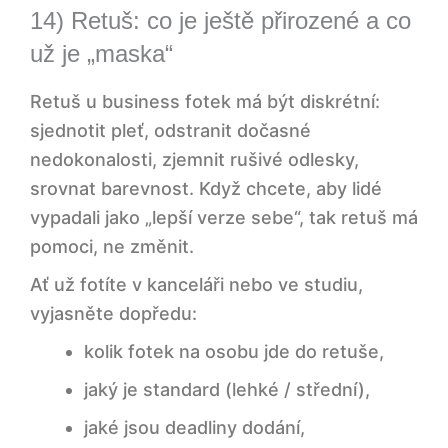
14) Retuš: co je ještě přirozené a co
Kdo má vybírat finální fotky?
už je „maska“
Jak moc retušovat business fotky?
Retuš u business fotek má být diskrétní:
sjednotit pleť, odstranit dočasné
Vyplatí se fotit v kanceláři, nebo ve
nedokonalosti, zjemnit rušivé odlesky,
studiu?
srovnat barevnost. Když chcete, aby lidé
Business fotky, které fungují: LinkedIn,
vypadali jako „lepší verze sebe“, tak retuš má
web i PR v jednom 🎯
pomoci, ne změnit.
Ať už fotíte v kanceláři nebo ve studiu,
vyjasněte dopředu:
kolik fotek na osobu jde do retuše,
jaký je standard (lehké / střední),
jaké jsou deadliny dodání,