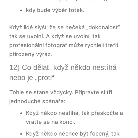
minuty, které udělají rozdíl
kdy bude výběr fotek.
Logistika: místo, světlo, harmonogram a
Když lidé slyší, že se nečeká „dokonalost“,
„záložní plán“
tak se uvolní. A když se uvolní, tak
profesionální fotograf může rychleji trefit
8) Kde fotit: kancelář, zasedačka, studio?
přirozený výraz.
9) Harmonogram: raději kratší sloty a
12) Co dělat, když někdo nestíhá
pevné pořadí
nebo je „proti“
10) Zóny: kde čekat, kde se „dolaďuje“ a
Tohle se stane vždycky. Připravte si tři
kde se fotí
jednoduché scénáře:
Když někdo nestíhá, tak přeskočte a
Souhlasy, použití a pojmenování souborů:
malý detail, velký klid
vraťte se na konci.
Když někdo nechce být focený, tak