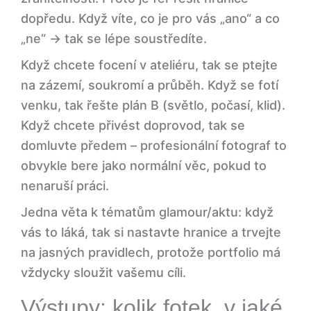
dopředu. Když víte, co je pro vás „ano“ a co
„ne“ → tak se lépe soustředíte.
Když chcete focení v ateliéru, tak se ptejte
na zázemí, soukromí a průběh. Když se fotí
venku, tak řešte plán B (světlo, počasí, klid).
Když chcete přivést doprovod, tak se
domluvte předem – profesionální fotograf to
obvykle bere jako normální věc, pokud to
nenaruší práci.
Jedna věta k tématům glamour/aktu: když
vás to láká, tak si nastavte hranice a trvejte
na jasných pravidlech, protože portfolio má
vždycky sloužit vašemu cíli.
Výstupy: kolik fotek, v jaké