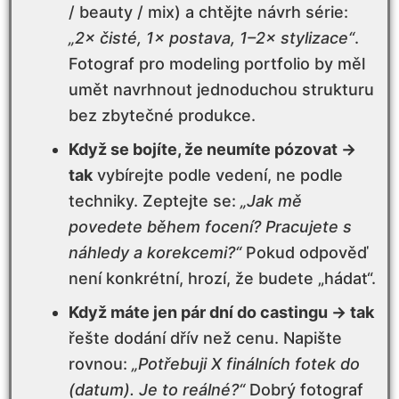
Komunikace a vedení při focení je často
/ beauty / mix) a chtějte návrh série:
důležitější než technika
„2× čisté, 1× postava, 1–2× stylizace“
.
Fotograf pro modeling portfolio by měl
Bezpečí, hranice a profesionální prostředí
umět navrhnout jednoduchou strukturu
bez zbytečné produkce.
Výstupy: kolik fotek, v jaké podobě a kdy
je dostanete
Když se bojíte, že neumíte pózovat →
tak
vybírejte podle vedení, ne podle
Bezpečí, hranice a profesionální prostředí
techniky. Zeptejte se:
„Jak mě
povedete během focení? Pracujete s
Výstupy: kolik fotek, v jaké podobě a kdy
náhledy a korekcemi?“
Pokud odpověď
je dostanete
není konkrétní, hrozí, že budete „hádat“.
Když máte jen pár dní do castingu → tak
Práva k použití a souhlas s publikací
řešte dodání dřív než cenu. Napište
rovnou:
„Potřebuji X finálních fotek do
Tým kolem focení: kdy má smysl make-up
artistka a kdy ne
(datum). Je to reálné?“
Dobrý fotograf