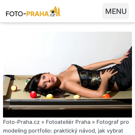
Přeskočit
na
obsah
PRŮVODCE FOCENÍM V PRAZE
Foto-Praha.cz
»
Fotoateliér Praha
»
Fotograf pro
modeling portfolio: praktický návod, jak vybrat