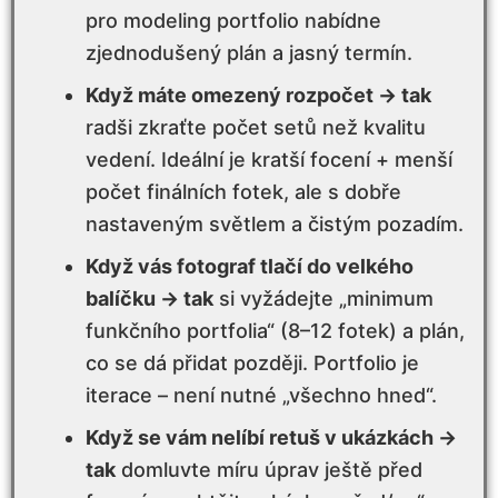
pro modeling portfolio nabídne
Kolik stojí dobré portfolio a kde se dá
zjednodušený plán a jasný termín.
chytře ušetřit
Když máte omezený rozpočet → tak
radši zkraťte počet setů než kvalitu
„Když → tak“: nejčastější situace
vedení. Ideální je kratší focení + menší
modelingového focení a co s nimi
počet finálních fotek, ale s dobře
Jak si ověřit kvalitu dřív, než zaplatíte
nastaveným světlem a čistým pozadím.
Když vás fotograf tlačí do velkého
MINI CHECKLIST PRO MODELINGOVÉ
balíčku → tak
si vyžádejte „minimum
FOCENÍ
funkčního portfolia“ (8–12 fotek) a plán,
co se dá přidat později. Portfolio je
Příprava před focením, která zvedne
iterace – není nutné „všechno hned“.
výsledek o třídu
Když se vám nelíbí retuš v ukázkách →
Jak probíhá výběr fotek
tak
domluvte míru úprav ještě před