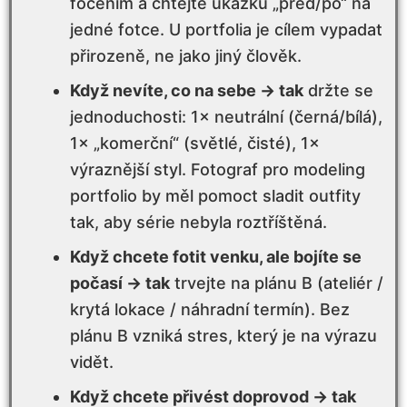
focením a chtějte ukázku „před/po“ na
Jak vypadá smysluplný scénář
jedné fotce. U portfolia je cílem vypadat
modelingového focení (příklad)
přirozeně, ne jako jiný člověk.
Když nevíte, co na sebe → tak
držte se
Shrnutí: jak udělat rozhodnutí bez stresu
jednoduchosti: 1× neutrální (černá/bílá),
1× „komerční“ (světlé, čisté), 1×
FAQ – výběr fotografa pro modeling
výraznější styl. Fotograf pro modeling
portfolio by měl pomoct sladit outfity
Navazující články, které se hodí právě teď
🔎
tak, aby série nebyla roztříštěná.
Když chcete fotit venku, ale bojíte se
počasí → tak
trvejte na plánu B (ateliér /
krytá lokace / náhradní termín). Bez
plánu B vzniká stres, který je na výrazu
vidět.
Když chcete přivést doprovod → tak