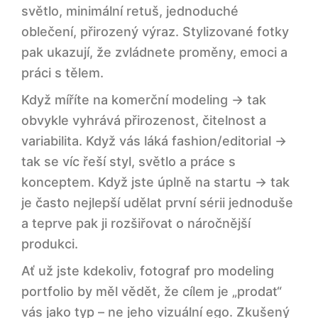
světlo, minimální retuš, jednoduché
oblečení, přirozený výraz. Stylizované fotky
pak ukazují, že zvládnete proměny, emoci a
práci s tělem.
Když míříte na komerční modeling → tak
obvykle vyhrává přirozenost, čitelnost a
variabilita. Když vás láká fashion/editorial →
tak se víc řeší styl, světlo a práce s
konceptem. Když jste úplně na startu → tak
je často nejlepší udělat první sérii jednoduše
a teprve pak ji rozšiřovat o náročnější
produkci.
Ať už jste kdekoliv, fotograf pro modeling
portfolio by měl vědět, že cílem je „prodat“
vás jako typ – ne jeho vizuální ego. Zkušený