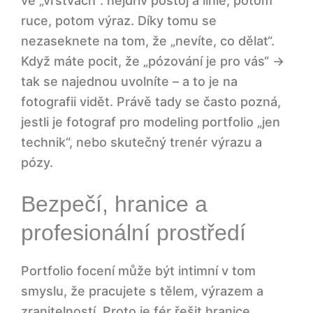
ve „vrstvách“: nejdřív postoj a linie, potom
ruce, potom výraz. Díky tomu se
nezaseknete na tom, že „nevíte, co dělat“.
Když máte pocit, že „pózování je pro vás“ →
tak se najednou uvolníte – a to je na
fotografii vidět. Právě tady se často pozná,
jestli je fotograf pro modeling portfolio „jen
technik“, nebo skutečný trenér výrazu a
pózy.
Bezpečí, hranice a
profesionální prostředí
Portfolio focení může být intimní v tom
smyslu, že pracujete s tělem, výrazem a
zranitelností. Proto je fér řešit hranice