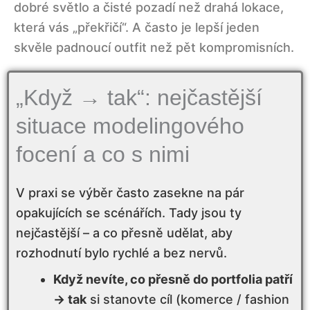
dobré světlo a čisté pozadí než drahá lokace,
Mini mapa: jaké série dává smysl mít
která vás „překřičí“. A často je lepší jeden
skvěle padnoucí outfit než pět kompromisních.
Fotograf pro modeling portfolio: začněte
cílem, ne fotografem
„Když → tak“: nejčastější
Podle čeho poznáte, že vám sedí styl a
situace modelingového
práce se světlem
focení a co s nimi
Podle čeho poznáte, že vám sedí styl a
práce se světlem
V praxi se výběr často zasekne na pár
opakujících se scénářích. Tady jsou ty
Retuš: ano, ale s mírou
nejčastější – a co přesně udělat, aby
rozhodnutí bylo rychlé a bez nervů.
Chcete modeling portfolio, které funguje?
Pojďme ho nafotit.
Když nevíte, co přesně do portfolia patří
→ tak
si stanovte cíl (komerce / fashion