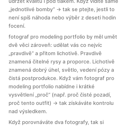
udržet kvalitu i pod tlakem. Když vidíte samé
„jednotlivé bomby“ → tak se ptejte, jestli to
není spíš náhoda nebo výběr z deseti hodin
focení.
fotograf pro modeling portfolio by měl umět
dvě věci zároveň: udělat vás co nejvíc
„pravdivě“ a přitom lichotivě. Pravdivě
znamená čitelné rysy a proporce. Lichotivě
znamená dobrý úhel, světlo, vedení pózy a
čistá postprodukce. Když vám fotograf pro
modeling portfolio nabídne i krátké
vysvětlení „proč“ (např. proč čisté pozadí,
proč tento outfit) → tak získáváte kontrolu
nad výsledkem.
Když porovnáváte dva fotografy, tak si