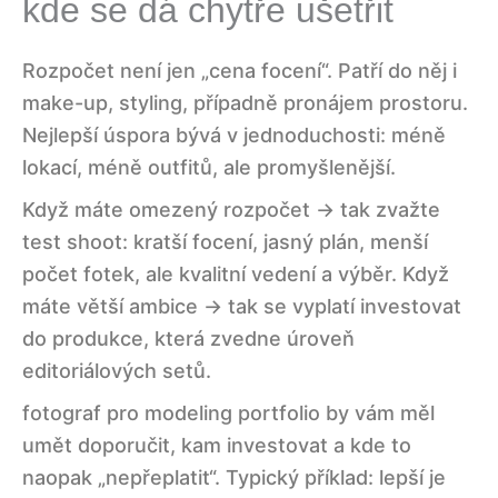
kde se dá chytře ušetřit
Rozpočet není jen „cena focení“. Patří do něj i
make-up, styling, případně pronájem prostoru.
Nejlepší úspora bývá v jednoduchosti: méně
lokací, méně outfitů, ale promyšlenější.
Když máte omezený rozpočet → tak zvažte
test shoot: kratší focení, jasný plán, menší
počet fotek, ale kvalitní vedení a výběr. Když
máte větší ambice → tak se vyplatí investovat
RYCHLÁ NAVIGACE
Obsah stránky
do produkce, která zvedne úroveň
editoriálových setů.
fotograf pro modeling portfolio by vám měl
Co má modeling portfolio obsahovat, aby
umět doporučit, kam investovat a kde to
fungovalo
naopak „nepřeplatit“. Typický příklad: lepší je