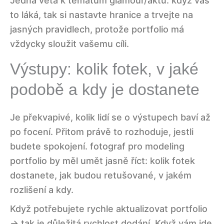
Jedna věta k tématům glamour/aktu: když vás
to láká, tak si nastavte hranice a trvejte na
jasných pravidlech, protože portfolio má
vždycky sloužit vašemu cíli.
Výstupy: kolik fotek, v jaké
podobě a kdy je dostanete
Je překvapivé, kolik lidí se o výstupech baví až
po focení. Přitom právě to rozhoduje, jestli
budete spokojení. fotograf pro modeling
portfolio by měl umět jasně říct: kolik fotek
dostanete, jak budou retušované, v jakém
rozlišení a kdy.
Když potřebujete rychle aktualizovat portfolio
→ tak je důležitá rychlost dodání. Když vám jde